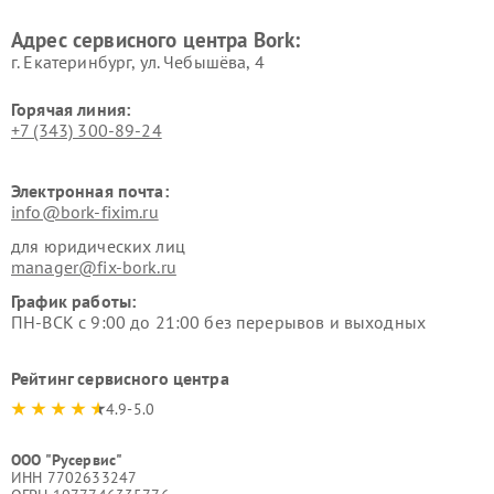
Ремонт очистителей воздуха
Ремонт электросамокатов
Адрес сервисного центра Bork:
Bork
Bork
г. Екатеринбург, ул. Чебышёва, 4
Горячая линия:
+7 (343) 300-89-24
Электронная почта:
info@bork-fixim.ru
для юридических лиц
manager@fix-bork.ru
График работы:
ПН-ВСК с 9:00 до 21:00 без перерывов и выходных
Рейтинг сервисного центра
4.9-5.0
ООО "Русервис"
ИНН 7702633247