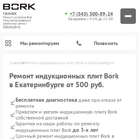
+7 (343) 300-89-24
FIX-BORK
Ремонт устройств Bork
Ежедневно с 9:00 до 21:00
Специализированный
cервисный центр г.
Екатеринбург
Мы ремонтируем
Позвонить
Главная
Ремонт индукционных плит Bork в Екатеринбурге
Ремонт индукционных плит
Bork
в Екатеринбурге от 500 руб.
Бесплатная диагностика
даже при отказе от
ремонта
Привезем и увезем индукционную плиту Bork
собственной доставкой
Гарантия на наши работы по ремонту
Ремонт вертикальных пылесосов Bork
Ремонт гладильных систем Bork
Ремонт микроволновых печей Bork
Ремонт увлажнителей воздуха Bork
Ремонт очистителей воздуха Bork
до 3-х лет
индукционных плит Bork
Срочный ремонт индукционных плит Bork в