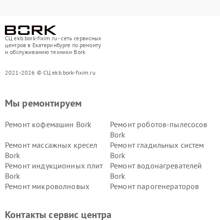
СЦ ekb.bork-fixim.ru - сеть сервисных
центров в Екатеринбурге по ремонту
и обслуживанию техники Bork
2021-2026 © СЦ ekb.bork-fixim.ru
Мы ремонтируем
Ремонт кофемашин Bork
Ремонт роботов-пылесосов
Bork
Ремонт массажных кресел
Ремонт гладильных систем
Bork
Bork
Ремонт индукционных плит
Ремонт водонагревателей
Bork
Bork
Ремонт микроволновых
Ремонт парогенераторов
печей Bork
Bork
Ремонт увлажнителей
Ремонт пылесосов Bork
Контакты сервис центра
воздуха Bork