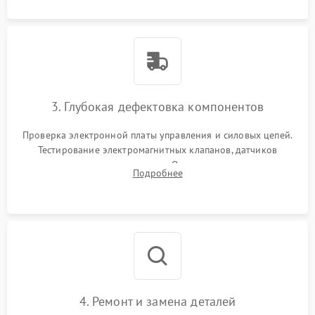
3. Глубокая дефектовка компонентов
Проверка электронной платы управления и силовых цепей.
Тестирование электромагнитных клапанов, датчиков
температуры и расходомера. Оценка степени износа
Подробнее
жерновов кофемолки, уплотнительных колец гидросистемы
и шестерней редуктора.
4. Ремонт и замена деталей