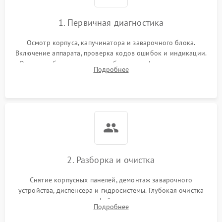
1. Первичная диагностика
Осмотр корпуса, капучинатора и заварочного блока.
Включение аппарата, проверка кодов ошибок и индикации.
Оценка работы помпы, термоблока и кофемолки на слух.
Подробнее
Измерение температуры и давления воды для выявления
локализации поломки.
2. Разборка и очистка
Снятие корпусных панелей, демонтаж заварочного
устройства, диспенсера и гидросистемы. Глубокая очистка
внутренних узлов от кофейных масел, жмыха и накипи.
Подробнее
Промывка дренажных каналов и фильтров с использованием
специализированной химии.