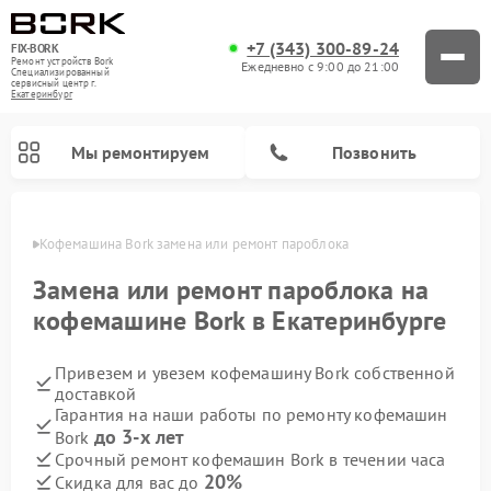
+7 (343) 300-89-24
FIX-BORK
Ремонт устройств Bork
Ежедневно с 9:00 до 21:00
Специализированный
cервисный центр г.
Екатеринбург
Мы ремонтируем
Позвонить
бурге
Кофемашина Bork замена или ремонт пароблока
Замена или ремонт пароблока на
кофемашине Bork в Екатеринбурге
Привезем и увезем кофемашину Bork собственной
доставкой
Гарантия на наши работы по ремонту кофемашин
до 3-х лет
Bork
Ремонт вертикальных пылесосов Bork
Ремонт гладильных систем Bork
Ремонт индукционных плит Bork
Ремонт микроволновых печей Bork
Ремонт увлажнителей воздуха Bork
Ремонт очистителей воздуха Bork
Срочный ремонт кофемашин Bork в течении часа
20%
Скидка для вас до