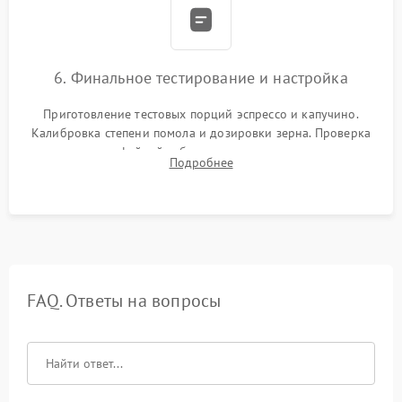
6. Финальное тестирование и настройка
Приготовление тестовых порций эспрессо и капучино.
Калибровка степени помола и дозировки зерна. Проверка
плотности кофейной таблетки, температуры напитка и
Подробнее
качества молочной пены. Контроль отсутствия посторонних
шумов и протечек.
FAQ. Ответы на вопросы