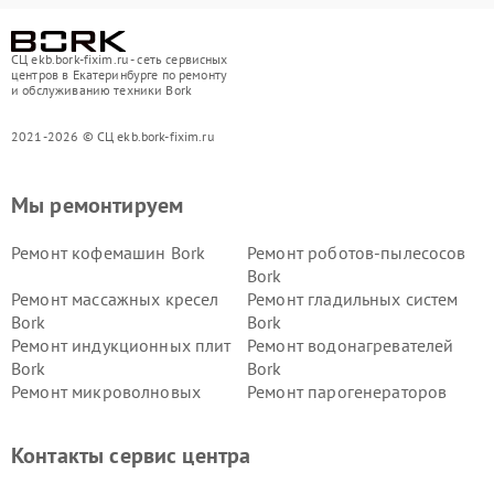
СЦ ekb.bork-fixim.ru - сеть сервисных
центров в Екатеринбурге по ремонту
и обслуживанию техники Bork
2021-2026 © СЦ ekb.bork-fixim.ru
Мы ремонтируем
Ремонт кофемашин Bork
Ремонт роботов-пылесосов
Bork
Ремонт массажных кресел
Ремонт гладильных систем
Bork
Bork
Ремонт индукционных плит
Ремонт водонагревателей
Bork
Bork
Ремонт микроволновых
Ремонт парогенераторов
печей Bork
Bork
Ремонт увлажнителей
Ремонт пылесосов Bork
Контакты сервис центра
воздуха Bork
Ремонт очистителей воздуха
Ремонт электросамокатов