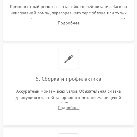
Компонентный ремонт платы, пайка цепей питания. Замена
неисправной помпы, перегоревшего термоблока или тупых
жерновов. Установка новых силиконовых уплотнителей (O-
Подробнее
ring) и тефлоновых трубок для надежного устранения
протечек.
5. Сборка и профилактика
Аккуратный монтаж всех узлов. Обязательная смазка
движущихся частей заварочного механизма пищевой
силиконовой смазкой. Проведение программной
Подробнее
декальцинации и очистки системы от кофейных масел.
Надежная фиксация всех соединений.