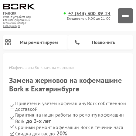
+7 (343) 300-89-24
FIX-BORK
Ремонт устройств Bork
Ежедневно с 9:00 до 21:00
Специализированный
cервисный центр г.
Екатеринбург
Мы ремонтируем
Позвонить
бурге
Кофемашина Bork замена жерновов
Замена жерновов на кофемашине
Bork в Екатеринбурге
Привезем и увезем кофемашину Bork собственной
доставкой
Гарантия на наши работы по ремонту кофемашин
до 3-х лет
Bork
Ремонт вертикальных пылесосов Bork
Ремонт гладильных систем Bork
Ремонт индукционных плит Bork
Ремонт микроволновых печей Bork
Ремонт увлажнителей воздуха Bork
Ремонт очистителей воздуха Bork
Срочный ремонт кофемашин Bork в течении часа
20%
Скидка для вас до