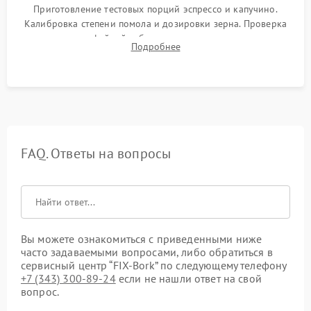
Приготовление тестовых порций эспрессо и капучино.
Калибровка степени помола и дозировки зерна. Проверка
плотности кофейной таблетки, температуры напитка и
Подробнее
качества молочной пены. Контроль отсутствия посторонних
шумов и протечек.
FAQ. Ответы на вопросы
Вы можете ознакомиться с приведенными ниже
часто задаваемыми вопросами, либо обратиться в
сервисный центр “FIX-Bork” по следующему телефону
+7 (343) 300-89-24
если не нашли ответ на свой
вопрос.