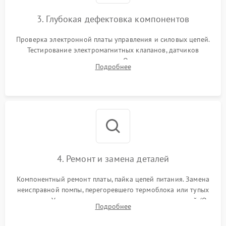
3. Глубокая дефектовка компонентов
Проверка электронной платы управления и силовых цепей.
Тестирование электромагнитных клапанов, датчиков
температуры и расходомера. Оценка степени износа
Подробнее
жерновов кофемолки, уплотнительных колец гидросистемы
и шестерней редуктора.
4. Ремонт и замена деталей
Компонентный ремонт платы, пайка цепей питания. Замена
неисправной помпы, перегоревшего термоблока или тупых
жерновов. Установка новых силиконовых уплотнителей (O-
Подробнее
ring) и тефлоновых трубок для надежного устранения
протечек.