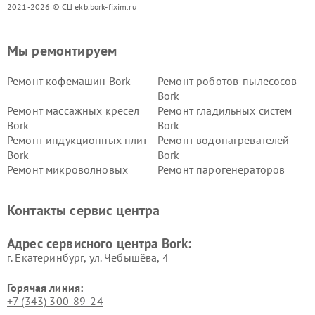
2021-2026 © СЦ ekb.bork-fixim.ru
Мы ремонтируем
Ремонт кофемашин Bork
Ремонт роботов-пылесосов
Bork
Ремонт массажных кресел
Ремонт гладильных систем
Bork
Bork
Ремонт индукционных плит
Ремонт водонагревателей
Bork
Bork
Ремонт микроволновых
Ремонт парогенераторов
печей Bork
Bork
Ремонт увлажнителей
Ремонт пылесосов Bork
Контакты сервис центра
воздуха Bork
Ремонт очистителей воздуха
Ремонт электросамокатов
Адрес сервисного центра Bork:
Bork
Bork
г. Екатеринбург, ул. Чебышёва, 4
Горячая линия:
+7 (343) 300-89-24