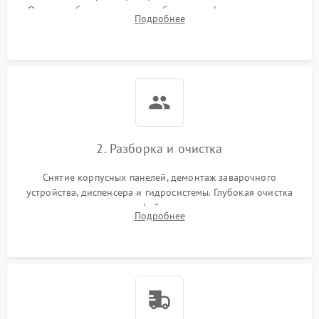
Оценка работы помпы, термоблока и кофемолки на слух.
Подробнее
Измерение температуры и давления воды для выявления
локализации поломки.
2. Разборка и очистка
Снятие корпусных панелей, демонтаж заварочного
устройства, диспенсера и гидросистемы. Глубокая очистка
внутренних узлов от кофейных масел, жмыха и накипи.
Подробнее
Промывка дренажных каналов и фильтров с использованием
специализированной химии.