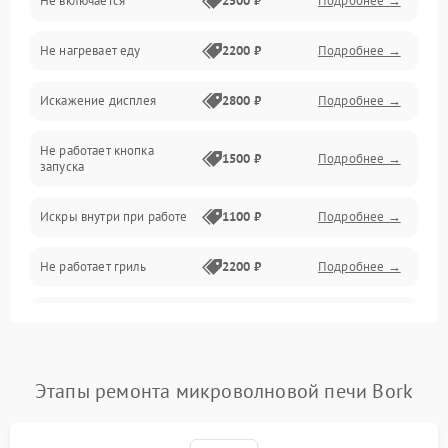
Не включается
2500 ₽
Подробнее →
Механика и внутренние элементы
Не нагревает еду
2200 ₽
Подробнее →
Механические повреждения
Искажение дисплея
2800 ₽
Подробнее →
Питание и запуск
Не работает кнопка
Нагрев и приготовление
1500 ₽
Подробнее →
запуска
Программное обеспечение
Искры внутри при работе
1100 ₽
Подробнее →
Не работает гриль
2200 ₽
Подробнее →
Перегрев или отключение
2400 ₽
Подробнее →
во время работы
Появление запаха гари
2400 ₽
Подробнее →
Этапы ремонта микроволновой печи Bork
Проблемы с вентилятором
2000 ₽
Подробнее →