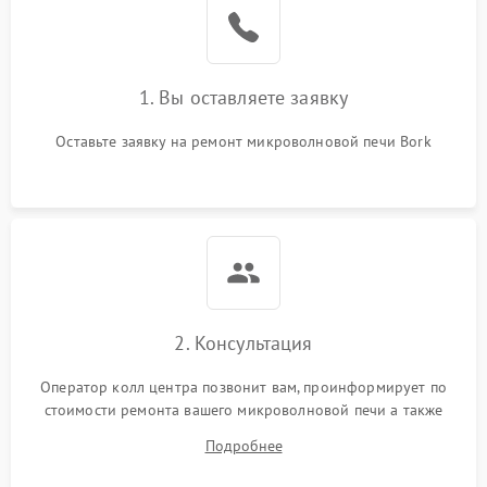
Поломка системы
2200 ₽
Подробнее →
охлаждения
1. Вы оставляете заявку
Не работают сенсорные
2400 ₽
Подробнее →
кнопки
Оставьте заявку на ремонт микроволновой печи Bork
Не горит подсветка
2000 ₽
Подробнее →
Сломался трансформатор
1000 ₽
Подробнее →
2. Консультация
Оператор колл центра позвонит вам, проинформирует по
стоимости ремонта вашего микроволновой печи а также
ответит на все ваши вопросы.
Подробнее