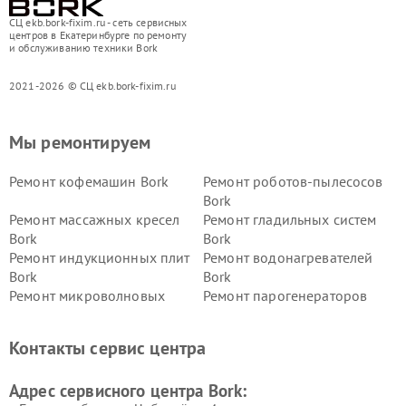
СЦ ekb.bork-fixim.ru - сеть сервисных
центров в Екатеринбурге по ремонту
и обслуживанию техники Bork
2021-2026 © СЦ ekb.bork-fixim.ru
Мы ремонтируем
Ремонт кофемашин Bork
Ремонт роботов-пылесосов
Bork
Ремонт массажных кресел
Ремонт гладильных систем
Bork
Bork
Ремонт индукционных плит
Ремонт водонагревателей
Bork
Bork
Ремонт микроволновых
Ремонт парогенераторов
печей Bork
Bork
Ремонт увлажнителей
Ремонт пылесосов Bork
Контакты сервис центра
воздуха Bork
Ремонт очистителей воздуха
Ремонт электросамокатов
Адрес сервисного центра Bork:
Bork
Bork