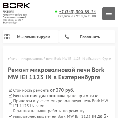
+7 (343) 300-89-24
FIX-BORK
Ремонт устройств Bork
Ежедневно с 9:00 до 21:00
Специализированный
cервисный центр г.
Екатеринбург
Мы ремонтируем
Позвонить
бурге
Ремонт микроволновой печи Bork MW IEI 1123 IN в Екатеринбурге
Ремонт микроволновой печи Bork
MW IEI 1123 IN в Екатеринбурге
от 370 руб.
Стоимость ремонта
Бесплатная диагностика
даже при отказе
Привезем и увезем микроволновую печь Bork MW
IEI 1123 IN сами
Ремонт вертикальных пылесосов Bork
Ремонт индукционных плит Bork
Ремонт гладильных систем Bork
Ремонт увлажнителей воздуха Bork
Ремонт очистителей воздуха Bork
Гарантия на наши работы по ремонту
до 3-
микроволновых печей Bork MW IEI 1123 IN