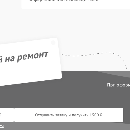
й на ремонт
При оформл
Отправить заявку и получить 1500 ₽
сти