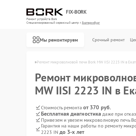
FIX-BORK
Ремонт устройств Bork
Специализированный cервисный центр г.
Екатеринбург
Мы ремонтируем
Срочный ремонт
Це
ork в Екатеринбурге
Ремонт микроволновой печи Bork MW IISI 2223 IN в Ека
Ремонт микроволнов
MW IISI 2223 IN в Е
от 370 руб.
Стоимость ремонта
Бесплатная диагностика
даже при отказ
Привезем и увезем микроволновую печь Bo
Гарантия на наши работы по ремонту микр
до 3-х лет
2223 IN
Ремонт роботов-пылесосов Bork
Ремонт массажных кресел Bork
Ремонт гладильных систем Bork
Ремонт индукционных плит Bork
Ремонт водонагревателей Bork
Ремонт увлажнителей воздуха Bork
Ремонт очистителей воздуха Bork
Ремонт электросамокатов Bork
Ремонт вертикальных пылесосов Bork