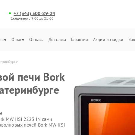
+7 (343) 300-89-24
Ежедневно с 9:00 до 21:00
ны
О нас
Отзывы
Доставка
Гарантии
Акции и скидки
Зая
теринбурге
ой печи Bork
катеринбурге
е
rk MW IISI 2223 IN сами
оволновых печей Bork MW IISI