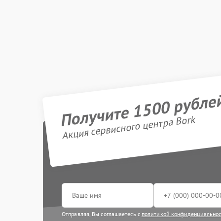
Получите 1500 рубле
Акция сервисного центра Bork
Отправляя, Вы соглашаетесь с
политикой конфиденциально