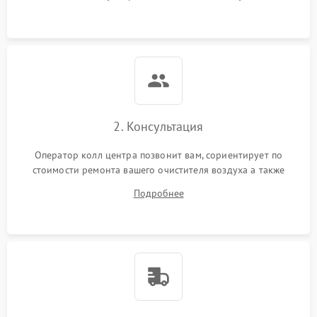
защиты от замыкания
Повреждение системы
1000 ₽
Подробнее →
защиты от перегрузок
Неисправность системы
1000 ₽
Подробнее →
защиты от перегрева
2. Консультация
Поломка системы защиты
1000 ₽
Подробнее →
от перенапряжения
Оператор колл центра позвонит вам, сориентирует по
стоимости ремонта вашего очистителя воздуха а также
Поломка системы защиты
ответит на все ваши вопросы.
1000 ₽
Подробнее →
от замыкания
Подробнее
Не работает авто-режим
1200 ₽
Подробнее →
Сбои панели управления
1500 ₽
Подробнее →