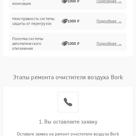
1000 ₽
Подробнее →
ионизации
Сеть
Неисправность системы
1000 ₽
Подробнее →
защиты от перегрузок
Поломка системы
автоматического
1000 ₽
Подробнее →
отключения
Неисправность системы
защиты от короткого
1000 ₽
Подробнее →
замыкания
Этапы ремонта очистителя воздуха Bork
Повреждение системы
1000 ₽
Подробнее →
защиты от перегрева
Неисправность системы
защиты от
1000 ₽
Подробнее →
перенапряжения
1. Вы оставляете заявку
Неисправность системы
Оставьте заявку на ремонт очистителя воздуха Bork
1000 ₽
Подробнее →