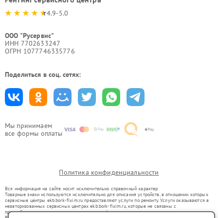
4.9-5.0
ООО "Русервис"
ИНН 7702633247
ОГРН 1077746335776
Поделиться в соц. сетях:
Мы принимаем
все формы оплаты
Политика конфиденциальности
Вся информация на сайте носит исключительно справочный характер.
Товарные знаки используются исключительно для описания устройств, в отношении которых
сервисные центры ekb.bork-fixim.ru предоставляют услуги по ремонту. Услуги оказываются в
неавторизованных сервисных центрах ekb.bork-fixim.ru, которые не связаны с
правообладателями товарных знаков или их официальными представителями.
Ремонт осуществляется для устройств, уже введенных в гражданский оборот в соответствии