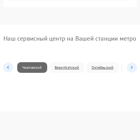
Наш сервисный центр на Вашей станции метро
Чкаловский
Верх-Исетский
Октябрьский
Железн