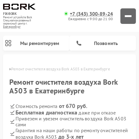
+7 (343) 300-89-24
FIX-BORK
Ремонт устройств Bork
Ежедневно с 9:00 до 21:00
Специализированный
cервисный центр г.
Екатеринбург
Мы ремонтируем
Позвонить
бурге
Ремонт очистителя воздуха Bork А503 в Екатеринбурге
Ремонт очистителя воздуха Bork
А503 в Екатеринбурге
от 670 руб.
Стоимость ремонта
Бесплатная диагностика
даже при отказе
Привезем и увезем очиститель воздуха Bork А503
сами
Ремонт вертикальных пылесосов Bork
Ремонт индукционных плит Bork
Ремонт микроволновых печей Bork
Ремонт увлажнителей воздуха Bork
Ремонт гладильных систем Bork
Гарантия на наши работы по ремонту очистителей
до 3-х лет
воздуха Bork А503