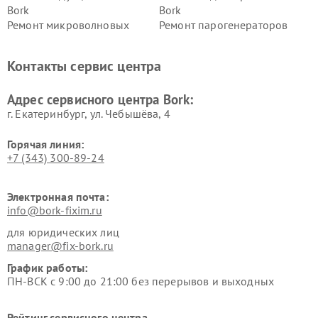
Bork
Bork
Ремонт микроволновых
Ремонт парогенераторов
печей Bork
Bork
Ремонт увлажнителей
Ремонт пылесосов Bork
Контакты сервис центра
воздуха Bork
Ремонт очистителей воздуха
Ремонт электросамокатов
Адрес сервисного центра Bork:
Bork
Bork
г. Екатеринбург, ул. Чебышёва, 4
Горячая линия:
+7 (343) 300-89-24
Электронная почта:
info@bork-fixim.ru
для юридических лиц
manager@fix-bork.ru
График работы:
ПН-ВСК с 9:00 до 21:00 без перерывов и выходных
Рейтинг сервисного центра