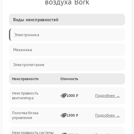
воздуха Bork
Виды неисправностей
Электроника
Механика
Электропитание
Неисправности
Стоимость
Фильтры
Неисправность
Механические повреждения
1000 ₽
Подробнее →
вентилятора
Управление
Поломка блока
1500 ₽
Подробнее →
управления
Датчики
Неисправность системы