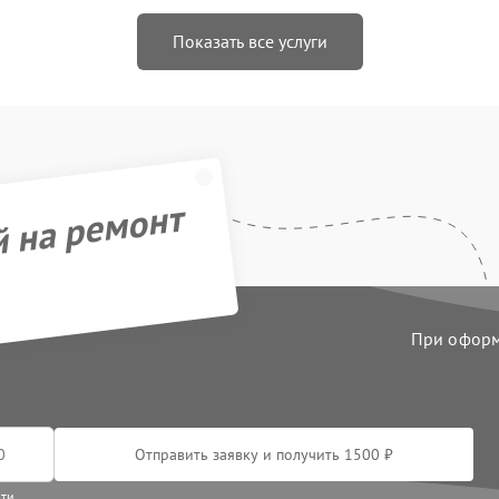
Показать все услуги
й на ремонт
При оформл
Отправить заявку и получить 1500 ₽
сти