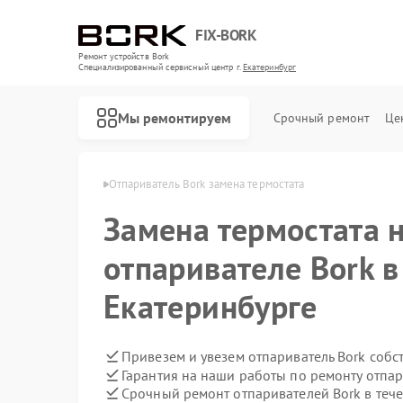
FIX-BORK
Ремонт устройств Bork
Специализированный cервисный центр г.
Екатеринбург
Мы ремонтируем
Срочный ремонт
Це
ork в Екатеринбурге
Отпариватель Bork замена термостата
Замена термостата 
отпаривателе Bork в
Екатеринбурге
Привезем и увезем отпариватель Bork собс
Гарантия на наши работы по ремонту отпа
Срочный ремонт отпаривателей Bork в теч
Ремонт роботов-пылесосов Bork
Ремонт массажных кресел Bork
Ремонт гладильных систем Bork
Ремонт индукционных плит Bork
Ремонт водонагревателей Bork
Ремонт микроволновых печей Bork
Ремонт увлажнителей воздуха Bork
Ремонт очистителей воздуха Bork
Ремонт электросамокатов Bork
Ремонт вертикальных пылесосов Bork