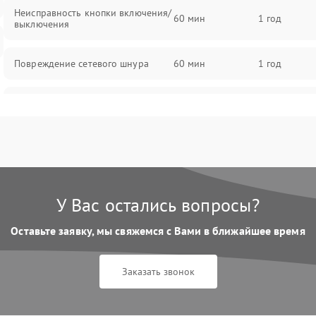
Неисправность кнопки включения/
60 мин
1 год
выключения
Повреждение сетевого шнура
60 мин
1 год
Неисправность системы защиты от
60 мин
1 год
перегрева
Поломка системы автоматического
60 мин
1 год
отключения
У Вас остались вопросы?
Неисправность индикаторов
60 мин
1 год
Оставьте заявку, мы свяжемся с Вами в ближайшее время
Поломка системы защиты от
60 мин
1 год
короткого замыкания
Заказать звонок
Повреждение системы защиты от
60 мин
1 год
перенапряжения