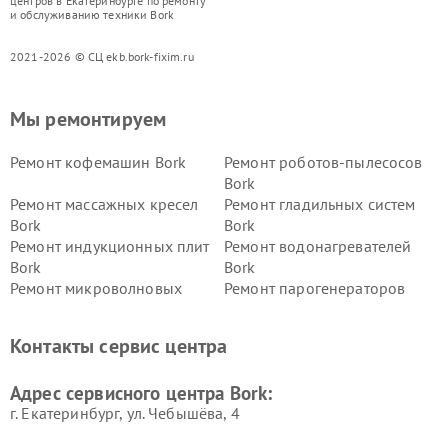
центров в Екатеринбурге по ремонту
и обслуживанию техники Bork
2021-2026 © СЦ ekb.bork-fixim.ru
Мы ремонтируем
Ремонт кофемашин Bork
Ремонт роботов-пылесосов
Bork
Ремонт массажных кресел
Ремонт гладильных систем
Bork
Bork
Ремонт индукционных плит
Ремонт водонагревателей
Bork
Bork
Ремонт микроволновых
Ремонт парогенераторов
печей Bork
Bork
Ремонт увлажнителей
Ремонт пылесосов Bork
Контакты сервис центра
воздуха Bork
Ремонт очистителей воздуха
Ремонт электросамокатов
Адрес сервисного центра Bork:
Bork
Bork
г. Екатеринбург, ул. Чебышёва, 4