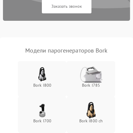
Заказать звонок
Не включается
1500 ₽
Подробнее →
Не подает пар
1800 ₽
Подробнее →
Модели парогенераторов Bork
Bork I800
Bork I785
Bork I700
Bork I800 ch