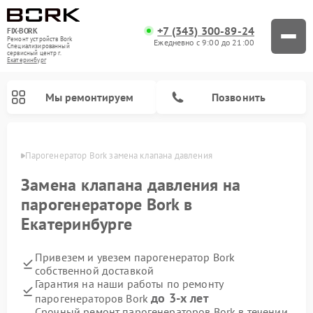
+7 (343) 300-89-24
FIX-BORK
Ремонт устройств Bork
Ежедневно с 9:00 до 21:00
Специализированный
cервисный центр г.
Екатеринбург
Мы ремонтируем
Позвонить
бурге
Парогенератор Bork замена клапана давления
Замена клапана давления на
парогенераторе Bork в
Екатеринбурге
Привезем и увезем парогенератор Bork
собственной доставкой
Гарантия на наши работы по ремонту
Ремонт вертикальных пылесосов Bork
Ремонт индукционных плит Bork
Ремонт микроволновых печей Bork
Ремонт гладильных систем Bork
Ремонт увлажнителей воздуха Bork
Ремонт очистителей воздуха Bork
до 3-х лет
парогенераторов Bork
Срочный ремонт парогенераторов Bork в течении