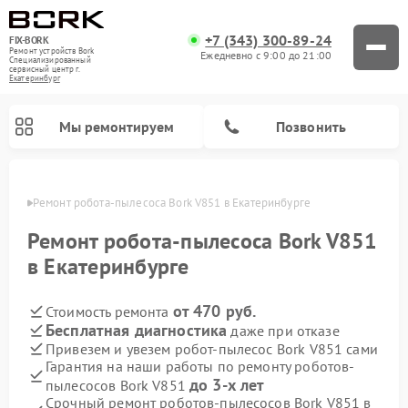
+7 (343) 300-89-24
FIX-BORK
Ремонт устройств Bork
Ежедневно с 9:00 до 21:00
Специализированный
cервисный центр г.
Екатеринбург
Мы ремонтируем
Позвонить
бурге
Ремонт робота-пылесоса Bork V851 в Екатеринбурге
Ремонт робота-пылесоса Bork V851
в Екатеринбурге
от 470 руб.
Стоимость ремонта
Бесплатная диагностика
даже при отказе
Привезем и увезем робот-пылесос Bork V851 сами
Гарантия на наши работы по ремонту роботов-
Ремонт вертикальных пылесосов Bork
Ремонт гладильных систем Bork
Ремонт индукционных плит Bork
Ремонт микроволновых печей Bork
Ремонт увлажнителей воздуха Bork
Ремонт очистителей воздуха Bork
до 3-х лет
пылесосов Bork V851
Срочный ремонт роботов-пылесосов Bork V851 в