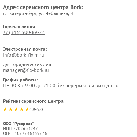
Ремонт очистителей воздуха
Ремонт электросамокатов
Адрес сервисного центра Bork:
Bork
Bork
г. Екатеринбург, ул. Чебышёва, 4
Горячая линия:
+7 (343) 300-89-24
Электронная почта:
info@bork-fixim.ru
для юридических лиц
manager@fix-bork.ru
График работы:
ПН-ВСК с 9:00 до 21:00 без перерывов и выходных
Рейтинг сервисного центра
4.9-5.0
ООО "Русервис"
ИНН 7702633247
ОГРН 1077746335776