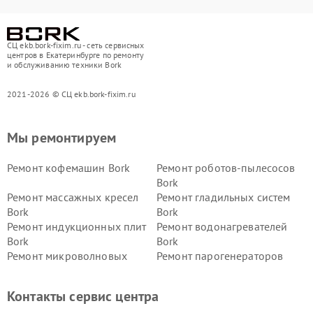
СЦ ekb.bork-fixim.ru - сеть сервисных
центров в Екатеринбурге по ремонту
и обслуживанию техники Bork
2021-2026 © СЦ ekb.bork-fixim.ru
Мы ремонтируем
Ремонт кофемашин Bork
Ремонт роботов-пылесосов
Bork
Ремонт массажных кресел
Ремонт гладильных систем
Bork
Bork
Ремонт индукционных плит
Ремонт водонагревателей
Bork
Bork
Ремонт микроволновых
Ремонт парогенераторов
печей Bork
Bork
Ремонт увлажнителей
Ремонт пылесосов Bork
Контакты сервис центра
воздуха Bork