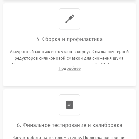
5. Сборка и профилактика
Аккуратный монтаж всех узлов в корпус. Смазка шестерней
редукторов силиконовой смазкой для снижения шума.
Установка новых расходных материалов (HEPA-фильтров,
Подробнее
микрофибры, щеток). Надежная фиксация разъемов и
проверка герметичности водяного контура.
6. Финальное тестирование и калибровка
Запуск робота на тестовом стенде. Проверка построения