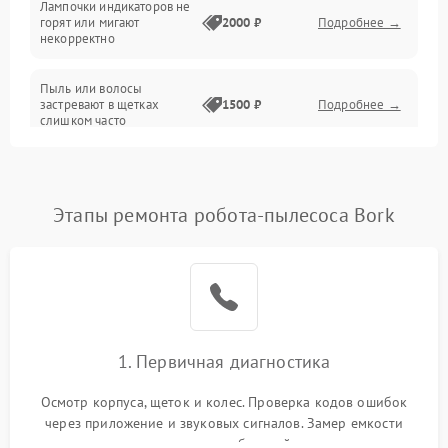
Лампочки индикаторов не
горят или мигают
2000 ₽
Подробнее →
Батарея
некорректно
Режим работы
Пыль или волосы
застревают в щетках
1500 ₽
Подробнее →
слишком часто
Программные сбои
Этапы ремонта робота-пылесоса Bork
1. Первичная диагностика
Осмотр корпуса, щеток и колес. Проверка кодов ошибок
через приложение и звуковых сигналов. Замер емкости
аккумулятора и тестирование базовой станции зарядки.