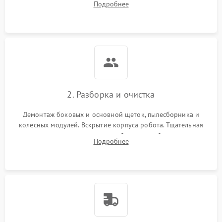
Подробнее
Оценка работы лидара, бампера и датчиков падения для
локализации неисправности.
2. Разборка и очистка
Демонтаж боковых и основной щеток, пылесборника и
колесных модулей. Вскрытие корпуса робота. Тщательная
очистка внутренних полостей, шестерней и плат от
Подробнее
скопившейся пыли, волос и шерсти животных с
использованием сжатого воздуха и щеток.