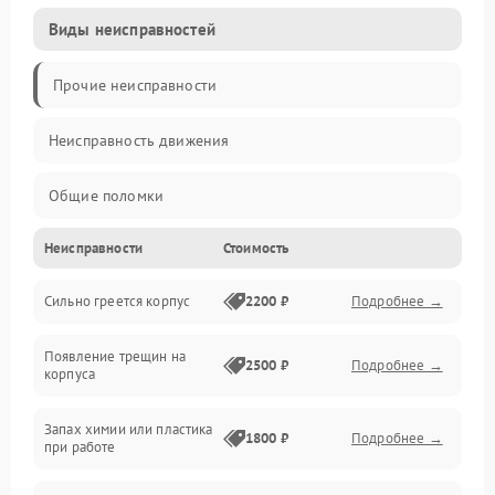
Виды неисправностей
Прочие неисправности
Неисправность движения
Общие поломки
Неисправности
Стоимость
Неисправность датчиков
Сильно греется корпус
2200 ₽
Подробнее →
Неисправность программного обеспечения
Появление трещин на
Проблемы с сигналом
2500 ₽
Подробнее →
корпуса
Неисправность резервуаров и систем подачи воды
Запах химии или пластика
1800 ₽
Подробнее →
при работе
Проблемы с механикой