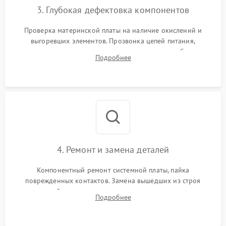
3. Глубокая дефектовка компонентов
Проверка материнской платы на наличие окислений и
выгоревших элементов. Прозвонка цепей питания,
тестирование приводных моторов колес и турбины
Подробнее
всасывания. Оценка состояния оптических и инфракрасных
датчиков, а также механизма лазерного дальномера.
4. Ремонт и замена деталей
Компонентный ремонт системной платы, пайка
поврежденных контактов. Замена вышедших из строя
двигателей, изношенного аккумулятора, неисправного
Подробнее
лидара или помпы подачи воды. Восстановление шлейфов и
устранение последствий попадания влаги.