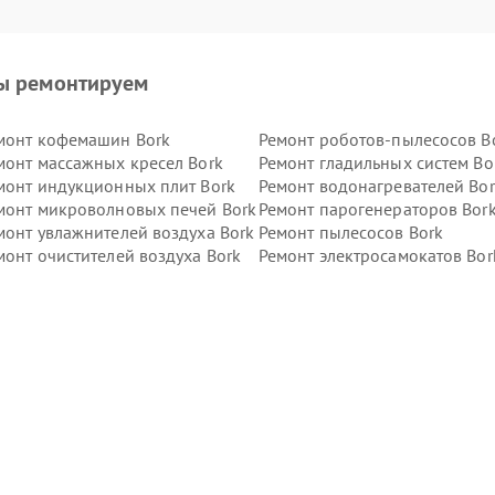
ы ремонтируем
монт кофемашин Bork
Ремонт роботов-пылесосов B
монт массажных кресел Bork
Ремонт гладильных систем Bo
монт индукционных плит Bork
Ремонт водонагревателей Bor
монт микроволновых печей Bork
Ремонт парогенераторов Bor
монт увлажнителей воздуха Bork
Ремонт пылесосов Bork
монт очистителей воздуха Bork
Ремонт электросамокатов Bor