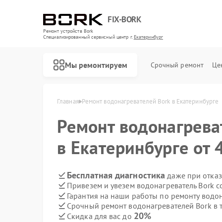
FIX-BORK
Ремонт устройств Bork
Специализированный cервисный центр г.
Екатеринбург
Мы ремонтируем
Срочный ремонт
Це
Главная
Ремонт водонагревателей Bork в Екатеринбурге
Ремонт водонагрев
в Екатеринбурге от 
Бесплатная диагностика
даже при отказ
Привезем и увезем водонагреватель Bork 
Гарантия на наши работы по ремонту водо
Срочный ремонт водонагревателей Bork в 
20%
Скидка для вас до
Ремонт роботов-пылесосов Bork
Ремонт массажных кресел Bork
Ремонт гладильных систем Bork
Ремонт индукционных плит Bork
Ремонт микроволновых печей Bork
Ремонт увлажнителей воздуха Bork
Ремонт очистителей воздуха Bork
Ремонт электросамокатов Bork
Ремонт вертикальных пылесосов Bork