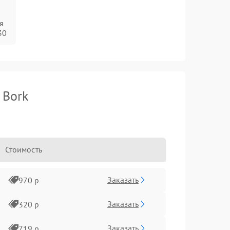
я
30
 Bork
Стоимость
Заказать
970 р
Заказать
320 р
Заказать
719 р