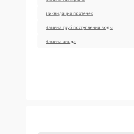
Ликвидация протечек
Замена труб поступления воды
Замена анода